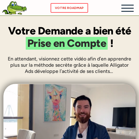
VOTRE ROADMAP
Votre Demande a bien été
ACCUEIL
Prise en Compte
!
NOS SE
En attendant, visionnez cette vidéo afin d’en apprendre
CHATBOT
plus sur la méthode secrète grâce à laquelle Alligator
Ads développe l’activité de ses clients…
PRICING
A PROP